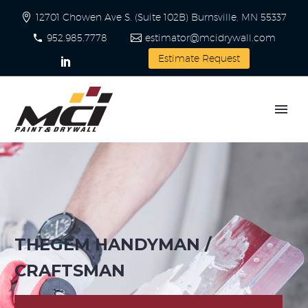
12701 Chowen Ave S. (Suite 102B) Burnsville, MN 55337
952.985.7778
estimator@mcidrywall.com
Estimate Request
THEGEM HANDYMAN /
CRAFTSMAN